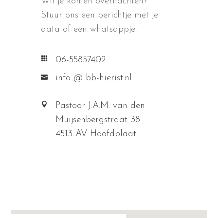
Wil je komen overnachten?
Stuur ons een berichtje met je
data of een whatsappje.
06-55857402
info @ bb-hierist.nl
Pastoor J.A.M. van den
Muijsenbergstraat 38
4513 AV Hoofdplaat